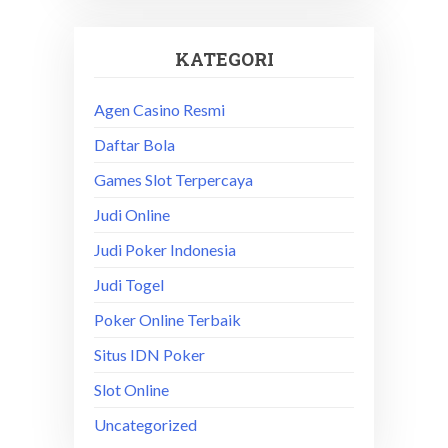
KATEGORI
Agen Casino Resmi
Daftar Bola
Games Slot Terpercaya
Judi Online
Judi Poker Indonesia
Judi Togel
Poker Online Terbaik
Situs IDN Poker
Slot Online
Uncategorized