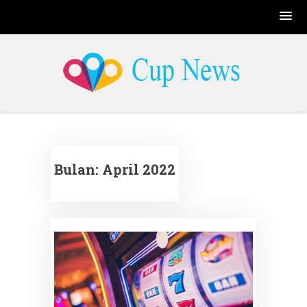
Skip
to
content
Bulan:
April 2022