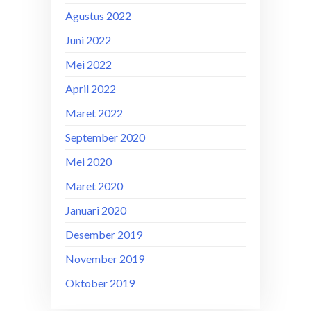
Agustus 2022
Juni 2022
Mei 2022
April 2022
Maret 2022
September 2020
Mei 2020
Maret 2020
Januari 2020
Desember 2019
November 2019
Oktober 2019