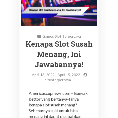
Games Slot Terpercaya
Kenapa Slot Susah
Menang, Ini
Jawabannya!
-
April 13, 2022 | April 15, 2022
-
situsterpercaya
Americascupnews.com – Banyak
bettor yang bertanya-tanya
kenapa slot susah menang?
Sebenarnya sulit untuk bisa
menang ini dapat disebabkan