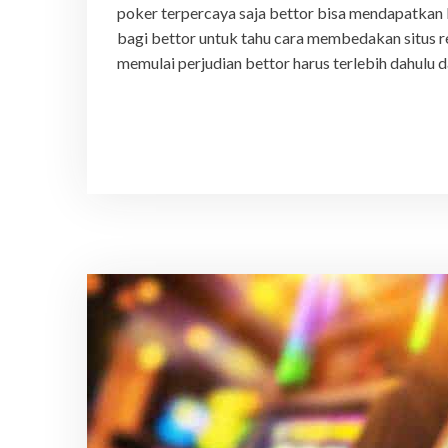
poker terpercaya saja bettor bisa mendapatkan 
bagi bettor untuk tahu cara membedakan situs 
memulai perjudian bettor harus terlebih dahulu 