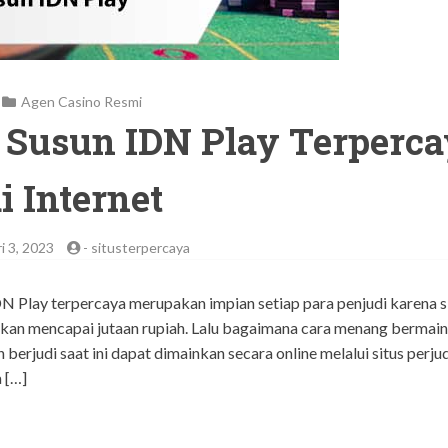
Agen Casino Resmi
 Susun IDN Play Terperc
i Internet
i 3, 2023
-
situsterpercaya
Play terpercaya merupakan impian setiap para penjudi karena s
an mencapai jutaan rupiah. Lalu bagaimana cara menang bermain
n berjudi saat ini dapat dimainkan secara online melalui situs perjud
 […]