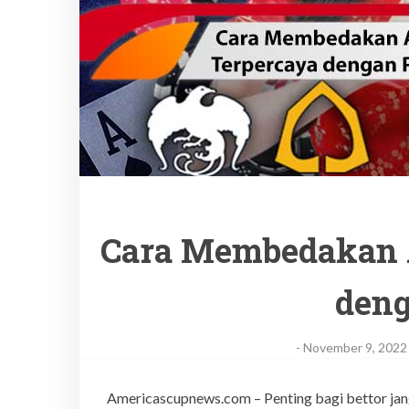
Cara Membedakan 
den
-
November 9, 2022
Americascupnews.com – Penting bagi bettor janga