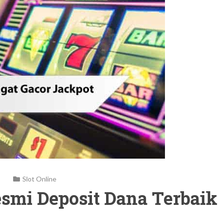
Slot Online
esmi Deposit Dana Terbaik