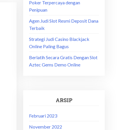
Poker Terpercaya dengan
Penipuan
Agen Judi Slot Resmi Deposit Dana
Terbaik
Strategi Judi Casino Blackjack
Online Paling Bagus
Berlatih Secara Gratis Dengan Slot
Aztec Gems Demo Online
ARSIP
Februari 2023
November 2022