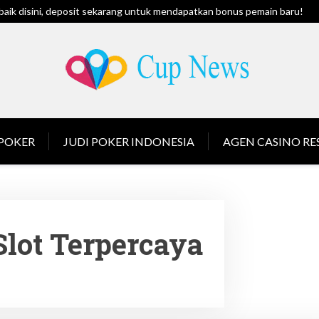
baik disini, deposit sekarang untuk mendapatkan bonus pemain baru!
 POKER
JUDI POKER INDONESIA
AGEN CASINO RE
lot Terpercaya