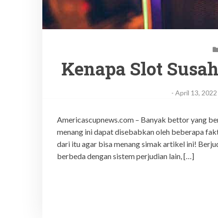
Kenapa Slot Susa
-
April 13, 2022
Americascupnews.com – Banyak bettor yang bert
menang ini dapat disebabkan oleh beberapa fakt
dari itu agar bisa menang simak artikel ini! Ber
berbeda dengan sistem perjudian lain, […]