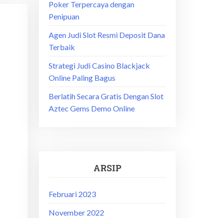
Poker Terpercaya dengan
Penipuan
Agen Judi Slot Resmi Deposit Dana
Terbaik
Strategi Judi Casino Blackjack
Online Paling Bagus
Berlatih Secara Gratis Dengan Slot
Aztec Gems Demo Online
ARSIP
Februari 2023
November 2022