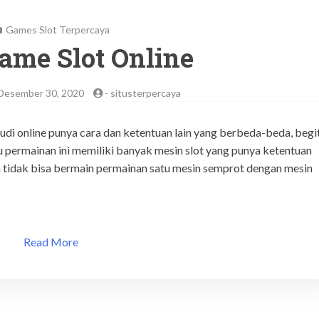
Games Slot Terpercaya
ame Slot Online
 Desember 30, 2020
-
situsterpercaya
judi online punya cara dan ketentuan lain yang berbeda-beda, begi
tu permainan ini memiliki banyak mesin slot yang punya ketentuan
 tidak bisa bermain permainan satu mesin semprot dengan mesin
Read More