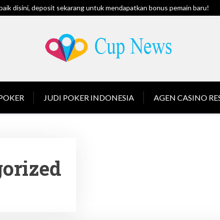
baik disini, deposit sekarang untuk mendapatkan bonus pemain baru!
 POKER
JUDI POKER INDONESIA
AGEN CASINO RE
orized