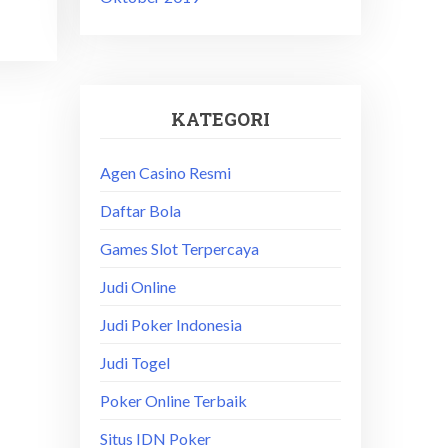
KATEGORI
Agen Casino Resmi
Daftar Bola
Games Slot Terpercaya
Judi Online
Judi Poker Indonesia
Judi Togel
Poker Online Terbaik
Situs IDN Poker