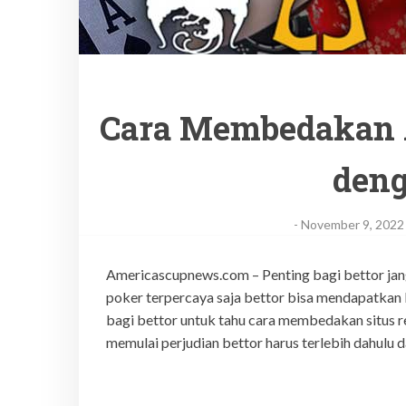
Cara Membedakan 
den
-
November 9, 2022
Americascupnews.com – Penting bagi bettor janga
poker terpercaya saja bettor bisa mendapatkan 
bagi bettor untuk tahu cara membedakan situs 
memulai perjudian bettor harus terlebih dahulu 