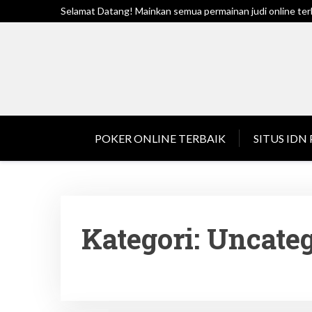
Skip
Selamat Datang! Mainkan semua permainan judi online ter
to
content
POKER ONLINE TERBAIK
SITUS IDN
Kategori:
Uncateg