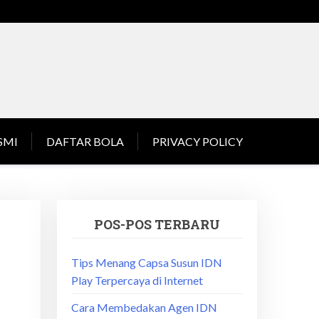
SMI
DAFTAR BOLA
PRIVACY POLICY
POS-POS TERBARU
Tips Menang Capsa Susun IDN
Play Terpercaya di Internet
Cara Membedakan Agen IDN