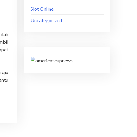
Slot Online
Uncategorized
ilah
mbil
apat
 qiu
antu