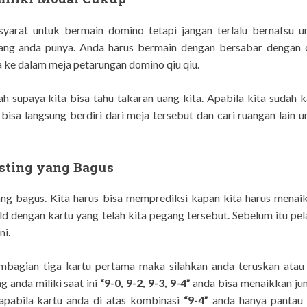
yarat untuk bermain domino tetapi jangan terlalu bernafsu u
ng anda punya. Anda harus bermain dengan bersabar dengan 
 ke dalam meja petarungan domino qiu qiu.
supaya kita bisa tahu takaran uang kita. Apabila kita sudah k
isa langsung berdiri dari meja tersebut dan cari ruangan lain u
sting yang Bagus
yang bagus. Kita harus bisa memprediksi kapan kita harus menai
ld dengan kartu yang telah kita pegang tersebut. Sebelum itu pela
ni.
mbagian tiga kartu pertama maka silahkan anda teruskan atau 
 anda miliki saat ini
“9-0, 9-2, 9-3, 9-4”
anda bisa menaikkan ju
 apabila kartu anda di atas kombinasi
“9-4”
anda hanya pantau 