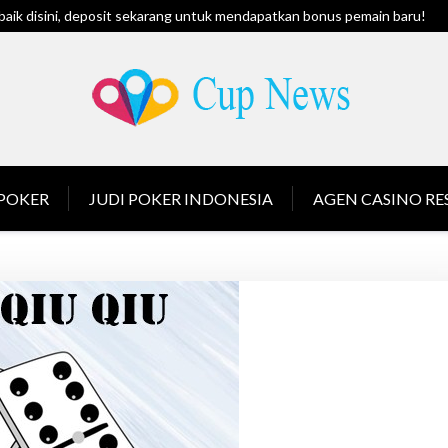
baik disini, deposit sekarang untuk mendapatkan bonus pemain baru!
 POKER
JUDI POKER INDONESIA
AGEN CASINO RE