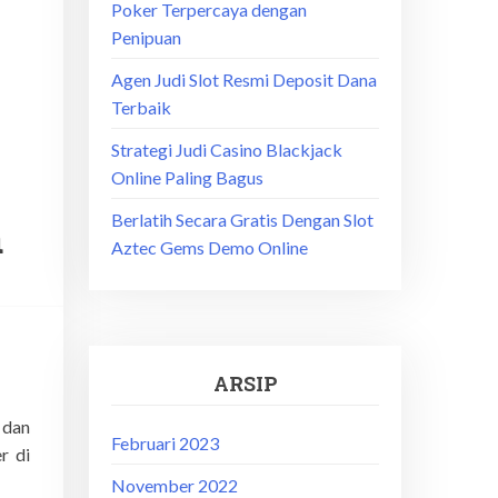
Poker Terpercaya dengan
Penipuan
Agen Judi Slot Resmi Deposit Dana
Terbaik
Strategi Judi Casino Blackjack
Online Paling Bagus
Berlatih Secara Gratis Dengan Slot
a
Aztec Gems Demo Online
ARSIP
 dan
Februari 2023
r di
November 2022