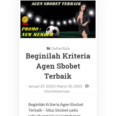
Daftar Bola
Beginilah Kriteria
Agen Sbobet
Terbaik
-
Januari 29, 2020 | Maret 30, 2020
-
situsterpercaya
Beginilah Kriteria Agen Sbobet
Terbaik – Situs Sbobet yaitu
sebuah organisasi pertahanan