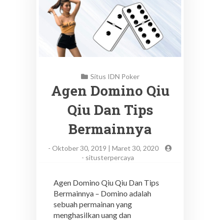
Situs IDN Poker
Agen Domino Qiu
Qiu Dan Tips
Bermainnya
-
Oktober 30, 2019 | Maret 30, 2020
-
situsterpercaya
Agen Domino Qiu Qiu Dan Tips
Bermainnya – Domino adalah
sebuah permainan yang
menghasilkan uang dan