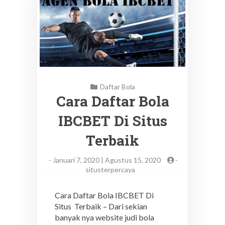
Daftar Bola
Cara Daftar Bola
IBCBET Di Situs
Terbaik
-
Januari 7, 2020 | Agustus 15, 2020
-
situsterpercaya
Cara Daftar Bola IBCBET Di
Situs Terbaik – Dari sekian
banyak nya website judi bola