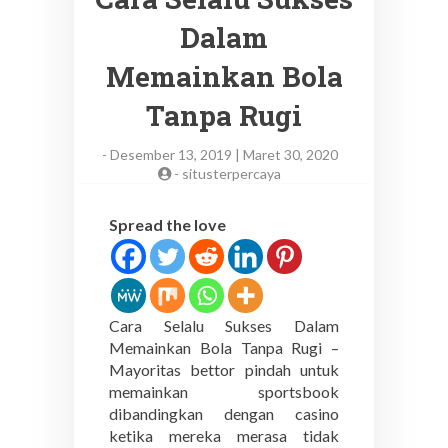
Dalam
Memainkan Bola
Tanpa Rugi
-
Desember 13, 2019 | Maret 30, 2020
-
situsterpercaya
Spread the love
Cara Selalu Sukses Dalam
Memainkan Bola Tanpa Rugi –
Mayoritas bettor pindah untuk
memainkan sportsbook
dibandingkan dengan casino
ketika mereka merasa tidak