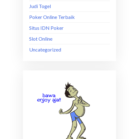
Judi Togel
Poker Online Terbaik
Situs IDN Poker
Slot Online
Uncategorized