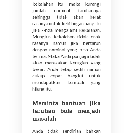
kekalahan itu, maka kurangi
jumlah nominal taruhannya
sehingga tidak akan berat
rasanya untuk kehilangan uang itu
jika Anda mengalami kekalahan.
Mungkin kekalahan tidak enak
rasanya namun jika bertaruh
dengan nominal yang bisa Anda
terima. Maka Anda pun juga tidak
akan merasakan kerugian yang
besar. Anda tetap sedih namun
cukup cepat bangkit untuk
mendapatkan kembali yang
hilang itu.
Meminta bantuan jika
taruhan bola menjadi
masalah
Anda tidak sendirian bahkan