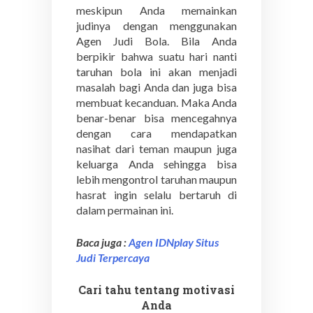
meskipun Anda memainkan
judinya dengan menggunakan
Agen Judi Bola. Bila Anda
berpikir bahwa suatu hari nanti
taruhan bola ini akan menjadi
masalah bagi Anda dan juga bisa
membuat kecanduan. Maka Anda
benar-benar bisa mencegahnya
dengan cara mendapatkan
nasihat dari teman maupun juga
keluarga Anda sehingga bisa
lebih mengontrol taruhan maupun
hasrat ingin selalu bertaruh di
dalam permainan ini.
Baca juga :
Agen IDNplay Situs
Judi Terpercaya
Cari tahu tentang motivasi
Anda